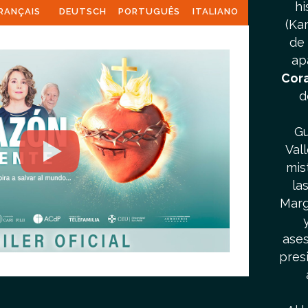
hi
RANÇAIS
DEUTSCH
PORTUGUÊS
ITALIANO
(Ka
de 
ap
Cor
d
Gu
Val
mis
la
Marg
ases
pres