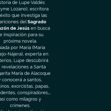
storia de Lupe Valdés
ryme Lozano), escritora
éxito que investiga las
ariciones del
Sagrado
azón de Jesús
en busca
e inspiración para su
próxima novela.
iada por María (María
lejo-Nájera), experta en
terios, Lupe descubrirá
s revelaciones a Santa
arita María de Alacoque
y conocerá a santos,
inos, exorcistas, papas,
identes, conspiradores…,
así como milagros y
crímenes.