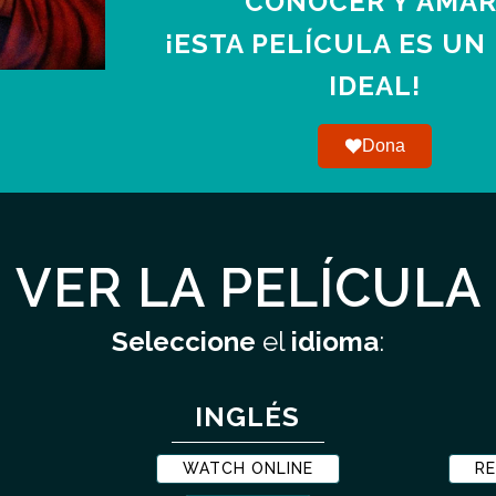
CONOCER Y AMAR
¡ESTA PELÍCULA ES UN
IDEAL!
Dona
VER LA PELÍCULA
Seleccione
el
idioma
:
INGLÉS
WATCH ONLINE
RE