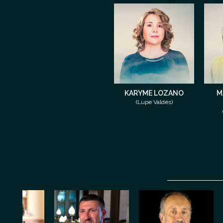
KARYME LOZANO
M
(Lupe Valdés)