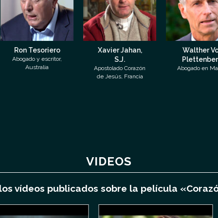
Tesoriero
Xavier Jahan,
Walther Von
 y escritor,
S.J.
Plettenberg
stralia
Apostolado Corazón
Abogado en Madrid
de Jesús, Francia
VIDEOS
 los vídeos publicados sobre la película «Coraz