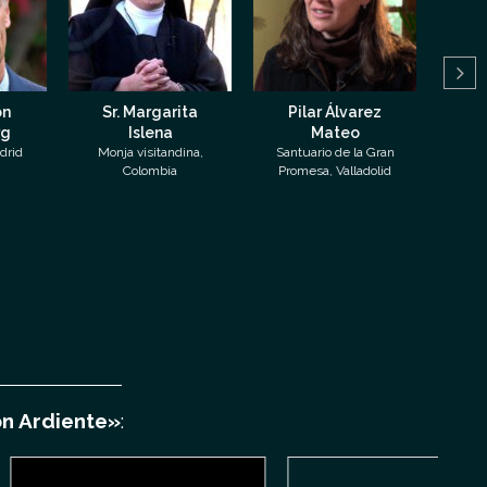
Sr. Margarita
Pilar Álvarez
P. Rogeri
Islena
Mateo
Vargas
Monja visitandina,
Santuario de la Gran
Sacerdote e
Colombia
Promesa, Valladolid
México
ón Ardiente»
: