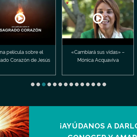
obre el
«Cambiará sus vidas» –
Aparicio
 de Jesús
Mónica Acquaviva
Margarit
¡AYÚDANOS A DARL