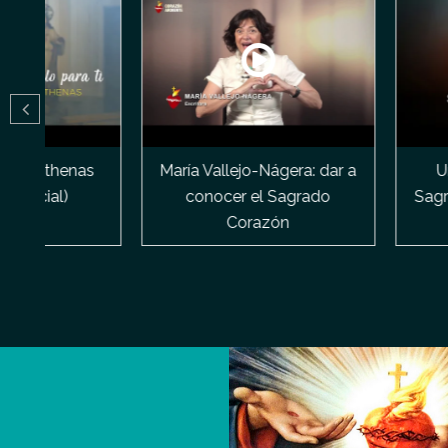
María Vallejo-Nágera: dar a
Una película s
conocer el Sagrado
Sagrado Corazón
Corazón