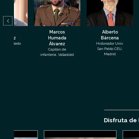
Marcos
Alberto
Ron 
Humada
Bárcena
Abogado
Au
o
Álvarez
Historiador Univ.
San Pablo CEU,
Capitán de
Madrid
infantería, Valladolid
Disfruta de