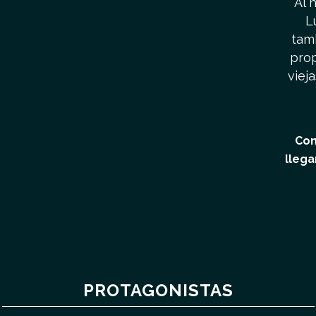
Al 
L
tam
prop
viej
Con
llega
PROTAGONISTAS